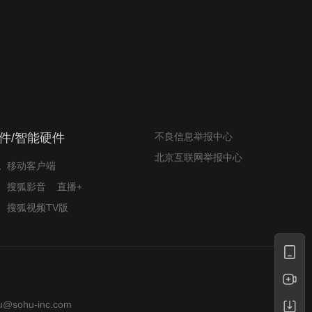
我的表兄维尼
律师文尼法庭无知遭监禁
件/智能硬件
不良信息举报中心
北京互联网举报中心
移动客户端
搜狐影音
直播+
搜狐视频TV版
u@sohu-inc.com