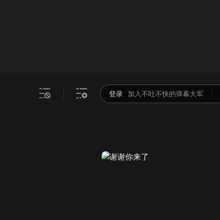
画面色彩调整
00
倍速
登录
加入不吐不快的弹幕大军