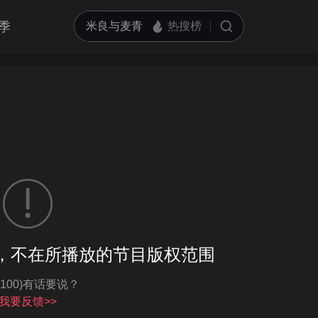
季
客户端播放
，不在所播放的节目版权范围
亮度
标准
-100)有话要说？
饱和度
100
循环播放
我要反馈>>
对比度
100
跳过片头片尾