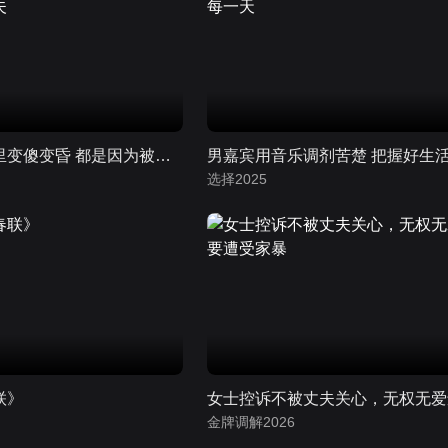
女嘉宾在婚姻里变傻变昏 都是因为被弟弟拿捏的丈夫
选择2025
联》
金牌调解2026