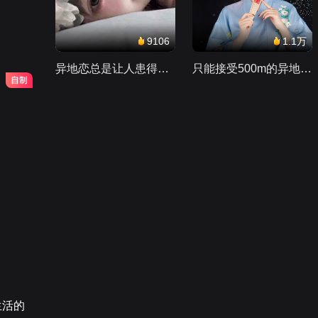
9106
1.1万
异地恋总是让人患得患失。。。
只能接受500m的异地恋，电动车没电了......