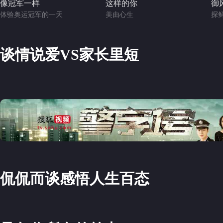
像冠军一样
这样的你
御
体验奥运冠军的一天
美由心生
探
谈情说爱VS家长里短
侃侃而谈感悟人生百态