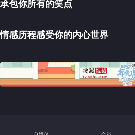
承包你所有的笑点
情感历程感受你的内心世界
自媒体
会员