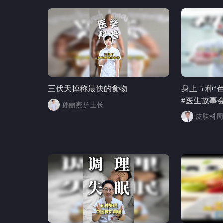
颌面外科巩
峰 @普外耿
仙鹤大叔张
康狐 @张
三伏天掉称最快的食物
身上 5 种
#医生故事会
孙丽燕护士长
皮肤科周