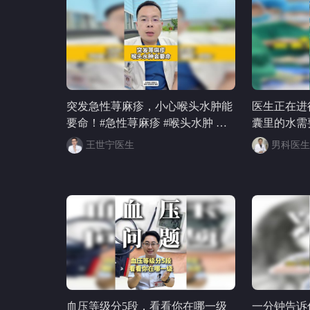
师 @钻研
生 #OMG
突发急性荨麻疹，小心喉头水肿能
医生正在进
要命！#急性荨麻疹 #喉头水肿 @
囊里的水需
皮肤科周星医生 @儿科马大夫 @
王世宁医生
男科医生
皮小徐医生 @健康狐 @一只飞鸿
@张朝阳
血压等级分5段，看看你在哪一级
一分钟告诉