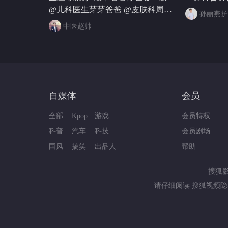
@儿科医生芽芽爸爸 @皮肤科周星
孙丽燕护
医生 @儿科马大夫 @树博士 @消
中医赵帅
化博士缪医生 @付虹医生 @Jojo医
生 @妇产科王贵芳医生 @北大颌
面外科巩玺医生 @乳腺外科杨青峰
@普外耿医生 @刘加勇医生 @仙
鹤大叔张文鹤 @在下散财 @健康
狐 @张朝阳
自媒体
会员
全部
Kpop
游戏
会员特权
科普
汽车
科技
会员剧场
国风
搞笑
出品人
帮助
搜狐
请仔细阅读
搜狐视频隐