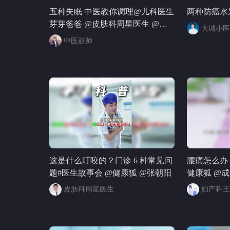
五种失眠 中医教你调理@儿科医生
两种防癌水
芽芽爸爸 @皮肤科周星医生 @儿
大城小医
科马大夫 @树博士 @消化博士缪
中医赵帅
医生 @付虹医生 @Jojo医生 @妇产
科王贵芳医生 @北大颌面外科巩玺
医生 @乳腺外科杨青峰 @普外耿
医生 @刘加勇医生 @仙鹤大叔张
文鹤 @在下散财 @健康狐 @张朝
阳
这是什么叮咬的？门诊 6 种常见问
腰痛怎么办
题#医生故事会 @健康狐 @张朝阳
健康狐 @成
科带你看世
皮肤科周星医生
妇产科王
理学博士李
重庆小莉姐
医生 @怀章