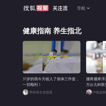
导航
健康指南 养生指北
37岁的我今天植入了假体三件套，
腰疼腿疼浑
一切顺利！
方@儿科医
星医生 @儿科马大
男科医生张国喜
中医赵帅
消化博士缪医
医生 @妇