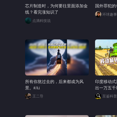
芯片制造时，为何要往里面添加金
国外罪犯的
线？看完涨知识了
环球趣事
点滴科技说
所有你熬过去的，后来都成为风
印度移动式
景。#Ai
出一万五千
王二导
至鉴科普