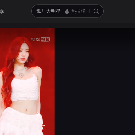
季
亮度
标准
饱和度
100
循环播放
对比度
100
跳过片头片尾