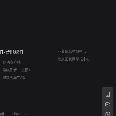
我的表兄维尼
律师文尼法庭无知遭监禁
件/智能硬件
不良信息举报中心
北京互联网举报中心
移动客户端
搜狐影音
直播+
搜狐视频TV版
u@sohu-inc.com