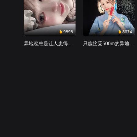
9898
8674
异地恋总是让人患得患失。。。
只能接受500m的异地恋，电动车没电了......