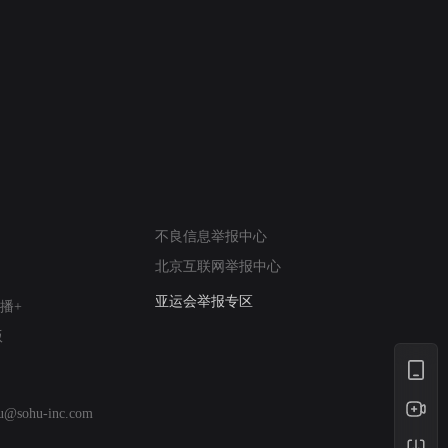
6
7
养生堂2026
天呐！你真高
网络暴力有害信息举报
不良信息举报中心
12318 文化市场举报
北京互联网举报中心
算法推荐专项举报
亚运会举报专区
播+
涉历史虚无举报
版
网络谣言信息专项
涉政举报入口
涉未成年人举报
hu@sohu-inc.com
清朗自媒体乱象举报