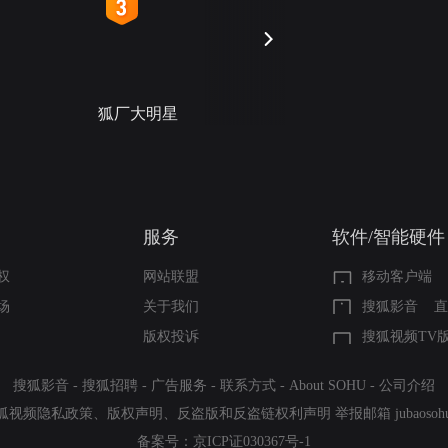
4
5
狐厂大明星
选择2026
服务
软件/智能硬件
权
网站联盟
移动客户端
场
关于我们
搜狐影音
直
版权投诉
搜狐视频TV
搜狐影音
-
搜狐招聘
-
广告服务
-
联系方式
-
About SOHU
-
公司介绍
狐视频隐私政策
、
版权声明
、
反盗版和反盗链权利声明
举报邮箱
jubaoso
备案号：
京ICP证030367号-1