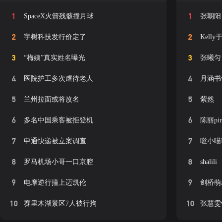
1
1
SpaceX火箭残骸撞月球
张朝阳
2
2
宇树科技发行价定了
Kell
3
3
“梅姨”真实姓名曝光
张曦匀
4
4
医院护工多次虐待老人
月涵书
5
5
兰州拉面或将改名
紫然
6
6
多名中国乘客被拒登机
陈丽pi
7
7
申通快递被立案调查
咝小喵
8
8
罗马机场小哥一口京腔
shalili
9
9
电摩逆行撞上迈凯伦
剑桥萌
10
10
赛里木湖景区7人被行拘
张慧雯w