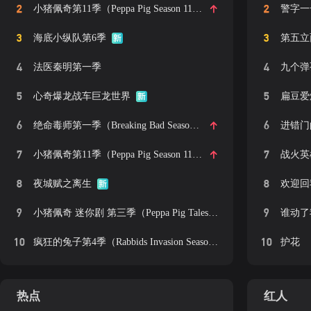
2
2
小猪佩奇第11季（Peppa Pig Season 11）中文版
警字一
3
3
海底小纵队第6季
第五立
4
4
法医秦明第一季
九个弹
5
5
心奇爆龙战车巨龙世界
扁豆爱
6
6
绝命毒师第一季（Breaking Bad Season 1）
进错门
7
7
小猪佩奇第11季（Peppa Pig Season 11）中文版 有声音频
战火英
8
8
夜城赋之离生
欢迎回
9
9
小猪佩奇 迷你剧 第三季（Peppa Pig Tales Series 3）英文版
谁动了
10
10
疯狂的兔子第4季（Rabbids Invasion Season 4）
护花
热点
红人