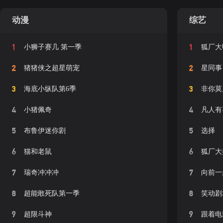
动漫
综艺
1
1
小狮子赛几 第一季
狐厂大
2
2
猪猪侠之超星萌宠
星同事
3
3
海底小纵队第6季
非你莫
4
4
小猪佩奇
凡人有
5
5
布鲁伊迷你剧
选择
6
6
猫和老鼠
狐厂大
7
7
瑞奇冲冲冲
向前一
8
8
超能敢死队第一季
笑动剧
9
9
超限斗神
跟着电