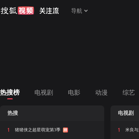
导航
热搜榜
电视剧
电影
动漫
综艺
热搜
电视剧
1
1
猪猪侠之超星萌宠第3季
米良与