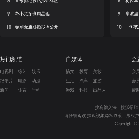
8
8
鲁豫拒绝被贴抑郁标签
梅西再
9
9
释小龙探班周星驰
拿波里
10
10
姜潮麦迪娜婚纱照公开
UFC
热门频道
自媒体
会
电视剧
综艺
娱乐
搞笑
教育
美妆
会
纪录片
电影
动漫
生活
汽车
旅游
会
新闻
体育
千帆
游戏
科技
出品人
帮
搜狗输入法
-
搜狐招聘
请仔细阅读
搜狐视频隐私政策
、
版权
Copyright © 