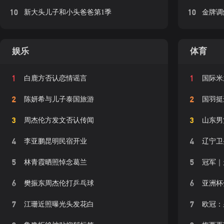
10
10
新大头儿子和小头爸爸第1季
金牌调
娱乐
体育
1
1
白鹿方否认恋情谣言
国际米
2
2
陈妍希与儿子泰国旅游
国羽挺
3
3
周杰伦方发文否认传闻
山东男
4
4
李亚鹏昆明民宿开业
辽宁卫
5
5
林青霞晒照悼念葛兰
冠军｜
6
6
樊振东周杰伦打乒乓球
亚洲杯
7
7
江珊近照曝光头发花白
欧冠：